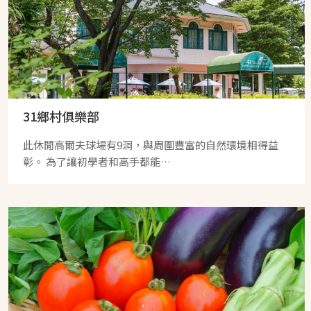
31鄉村俱樂部
此休閒高爾夫球場有9洞，與周圍豐富的自然環境相得益
彰。 為了讓初學者和高手都能…